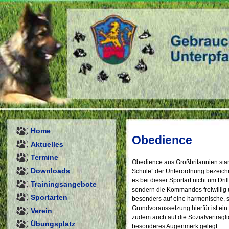
Home
Obedience
Aktuelles
Termine
Obedience aus Großbritannien stam
Downloads
Schule” der Unterordnung bezeichne
es bei dieser Sportart nicht um Dril
Trainingsangebote
sondern die Kommandos freiwillig 
Sportarten
besonders auf eine harmonische, 
Grundvoraussetzung hierfür ist e
Verein
zudem auch auf die Sozialverträg
Übungsplatz
besonderes Augenmerk gelegt.