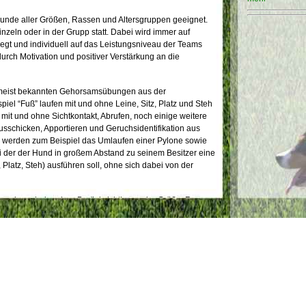
 Hunde aller Größen, Rassen und Altersgruppen geeignet.
nzeln oder in der Grupp statt. Dabei wird immer auf
egt und individuell auf das Leistungsniveau der Teams
ch Motivation und positiver Verstärkung an die
eist bekannten Gehorsamsübungen aus der
iel “Fuß” laufen mit und ohne Leine, Sitz, Platz und Steh
t und ohne Sichtkontakt, Abrufen, noch einige weitere
sschicken, Apportieren und Geruchsidentifikation aus
n werden zum Beispiel das Umlaufen einer Pylone sowie
ei der der Hund in großem Abstand zu seinem Besitzer eine
 Platz, Steh) ausführen soll, ohne sich dabei von der
en kann jeder ohne Berücksichtigung der Größe, Rasse
nehmen. Voraussetzung für die Teilnahme an Prüfungen
h abgelegten Begleithundeprüfung. Obedience-Prüfungen
inner-Klasse, Klasse 1, Klasse 2 und Klasse 3
zu vielen anderen Hundesportarten ist Obedience
zugänglich, ihre Einschränkung wird bei der Bewertung
b 16:30 Uhr am Hundeplatz anzutreffen, bitten aber um