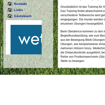
Kontakt
Grundsätzlich ist das Training für
Links
Das Training findet abwechselnd ei
verschiedene Teilbereiche wert gel
Gästebuch
eingegangen. Die Hunde werden dur
einzelnen Übungen herangeführt.
Beim Obedience kommen zu den m
Begleithundeprüfung, wie zum Beisp
aus der Bewegung Bleib-Übungen mi
Übungen, wie beispielsweise Vorau
mehreren Hölzern hinzu. Weiterhi
die Distanzkontrolle ausgeführt, b
Reihe von Positionswechseln (Sitz,
Stelle zu bewegen.
Bei offenen Obedience-Wettbewerb
oder Abstammung des Hundes teil
ist der Nachweis einer erfolgreic
werden in den Leistungsstufen Beg
durchgeführt. Ganz im Gegensatz 
behinderten Menschen und Hunden 
einer Prüfung berücksichtigt.
Bei Interesse sind wir Samstags a