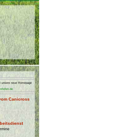
nft unsere neue Homepage
enhofen.de
vom Canicross
beitsdienst
ermine