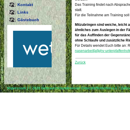
Kontakt
Das Training findet nach Absprac
statt.
Links
Für die Teilnahme am Training so
Gästebuch
Mitzubringen sind weiche, leicht
ähnliches zum Auslegen in der 
für das Auffinden der Gegenständ
ohne Schlaufe und zusätzliche R
Für Details wendet Euch bitte an: 
nasenarbeit[at]ghv-unterpfaffenho
Zurück
Impressum
| © 2026
Gebrauchshundeverein Unterpfaffenhofen e.V.
/
ZoRoA