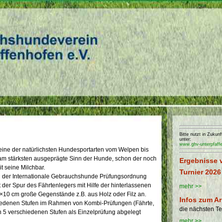
Bitte nutzt in Zuku
unter:
www.ghv-unterpfaff
 eine der natürlichsten Hundesportarten vom Welpen bis
 am stärksten ausgeprägte Sinn der Hunde, schon der noch
Ergebnisse 
t seine Milchbar.
Turnier 2026
ch der Internationale Gebrauchshunde Prüfungsordnung
t der Spur des Fährtenlegers mit Hilfe der hinterlassenen
mehr >>
×10 cm große Gegenstände z.B. aus Holz oder Filz an.
Infos zum Ar
iedenen Stufen im Rahmen von Kombi-Prüfungen (Fährte,
die nächsten T
n 5 verschiedenen Stufen als Einzelprüfung abgelegt
mehr >>