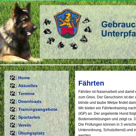
Home
Fährten
Aktuelles
Fährten ist Nasenarbeit und damit
Termine
zum Greis. Der Geruchsinn ist der
Downloads
blinde und taube Welpe findet dami
Wir bieten ein Fährtentraining na
Trainingsangebote
(IGP) an. Der angeleinte Hund folg
Sportarten
Bodenverletzungen und zeigt ca. 3
Die Prüfungen können in 3 versch
Verein
Unterordnung, Schutzdienst) und i
Übungsplatz
werden.