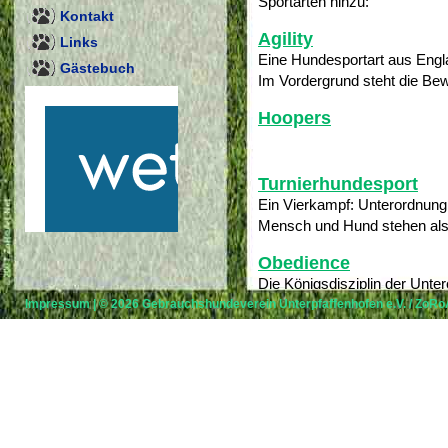
Sportarten hinzu:
Kontakt
Agility
Links
Eine Hundesportart aus Eng
Gästebuch
Im Vordergrund steht die Bew
Hoopers
Turnierhundesport
Ein Vierkampf: Unterordnung,
Mensch und Hund stehen als
Obedience
Die Königsdisziplin der Unt
Impressum
| © 2026
Gebrauchshundeverein Unterpfaffenhofen e.V.
/
ZoRoA
Hund und Hundeführer ist gef
- Pressestimmen zu unserem
- Galerie
- Unser Vorstand