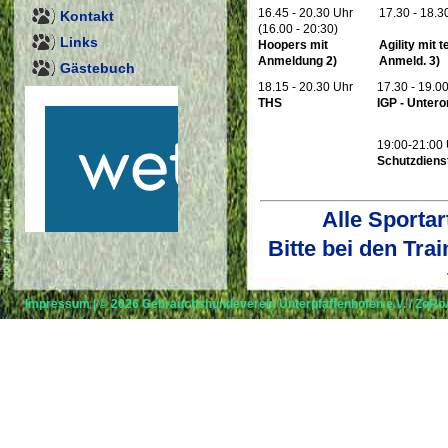
16.45 - 20.30 Uhr
17.30 - 18.3
Kontakt
(16.00 - 20:30)
Links
Hoopers mit
Agility mit te
Anmeldung 2)
Anmeld. 3)
Gästebuch
18.15 - 20.30 Uhr
17.30 - 19.0
THS
IGP - Unter
19:00-21:00
Schutzdiens
Alle Sportar
Bitte bei den Tra
Impressum
| © 2026
Gebrauchshundeverein Unterpfaffenhofen e.V.
/
ZoRoA
1) Wir bitten um frühzeitige
zu den Trainingseinheiten fü
2) Bitte anmelden unter :
agi[
für Hoopers.
3) Wir bitten um frühzeitige
den Trainingseinheiten für Agil